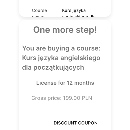
Course
Kurs języka
name:
angielskiego dla
Course
początkujących
One more step!
author:
Marek Kiona
License
12
You are buying a course:
(mos):
199.00
PLN
Price:
Kurs języka angielskiego
dla początkujących
License for 12 months
Gross price: 199.00 PLN