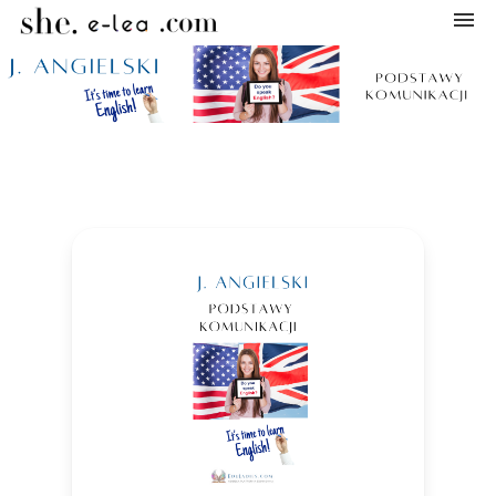
Navigation
Home
Categories
My courses
Shopping cart
Log in