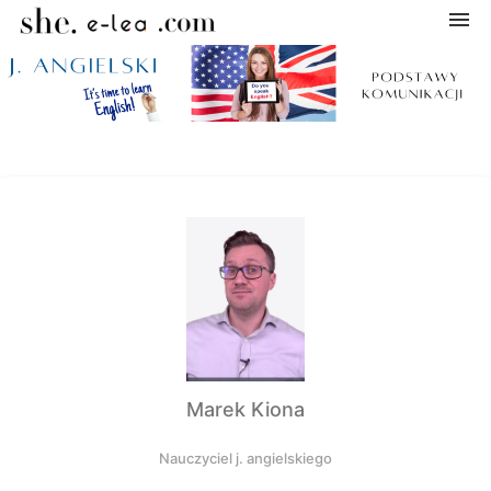
Navigation
Home
Categories
My courses
Shopping cart
Marek Kiona
Log in
Nauczyciel j. angielskiego