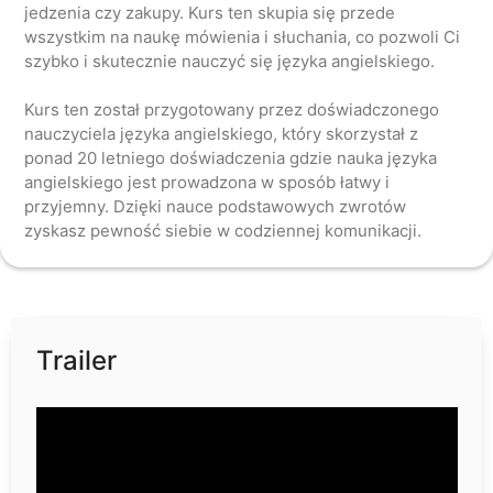
jedzenia czy zakupy. Kurs ten skupia się przede
wszystkim na naukę mówienia i słuchania, co pozwoli Ci
szybko i skutecznie nauczyć się języka angielskiego.
Kurs ten został przygotowany przez doświadczonego
nauczyciela języka angielskiego, który skorzystał z
ponad 20 letniego doświadczenia gdzie nauka języka
angielskiego jest prowadzona w sposób łatwy i
przyjemny. Dzięki nauce podstawowych zwrotów
Trailer