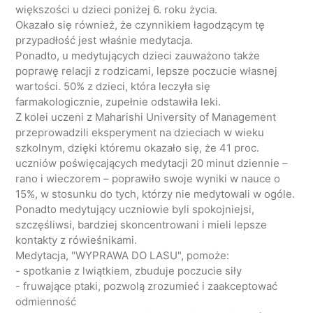
większości u dzieci poniżej 6. roku życia.
Okazało się również, że czynnikiem łagodzącym tę
przypadłość jest właśnie medytacja.
Ponadto, u medytujących dzieci zauważono także
poprawę relacji z rodzicami, lepsze poczucie własnej
wartości. 50% z dzieci, która leczyła się
farmakologicznie, zupełnie odstawiła leki.
Z kolei uczeni z Maharishi University of Management
przeprowadzili eksperyment na dzieciach w wieku
szkolnym, dzięki któremu okazało się, że 41 proc.
uczniów poświęcających medytacji 20 minut dziennie –
rano i wieczorem – poprawiło swoje wyniki w nauce o
15%, w stosunku do tych, którzy nie medytowali w ogóle.
Ponadto medytujący uczniowie byli spokojniejsi,
szczęśliwsi, bardziej skoncentrowani i mieli lepsze
kontakty z rówieśnikami.
Medytacja, "WYPRAWA DO LASU", pomoże:
- spotkanie z lwiątkiem, zbuduje poczucie siły
- fruwające ptaki, pozwolą zrozumieć i zaakceptować
odmienność