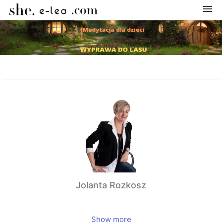
Navigation
Home
Categories
My courses
Shopping cart
Jolanta Rozkosz
Log in
Show more